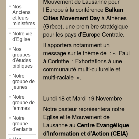
Mouvement de Lausanne pour
Nos
l’Europe à la conférence
Balkan
Anciens
Cities Movement Day
à Athènes
et leurs
ministères
(Grèce), une première stratégique
pour les pays d’Europe Centrale.
Notre vie
d'Eglise
Il apportera notamment un
Nos
message sur le thème de : « Paul
groupes
à Corinthe : Exhortations à une
d'études
bibliques
communauté multi-culturelle et
multi-raciale ».
Notre
groupe de
jeunes
Lundi 18 et Mardi 19 Novembre
Notre
groupe de
Notre pasteur représentera notre
femmes
Eglise et le Mouvement de
Notre
Lausanne au
Centre Evangélique
groupe
d'enfants
d’Information et d’Action (CEIA)