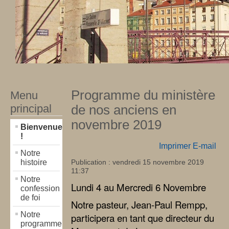
Programme du ministère
Menu
principal
de nos anciens en
novembre 2019
Bienvenue
!
Imprimer
E-mail
Notre
histoire
Publication : vendredi 15 novembre 2019
11:37
Notre
Lundi 4 au Mercredi 6 Novembre
confession
de foi
Notre pasteur, Jean-Paul Rempp,
Notre
participera en tant que directeur du
programme